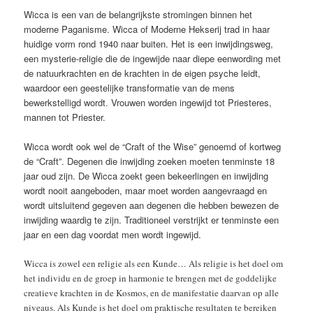
Wicca is een van de belangrijkste stromingen binnen het
moderne Paganisme. Wicca of Moderne Hekserij trad in haar
huidige vorm rond 1940 naar buiten. Het is een inwijdingsweg,
een mysterie-religie die de ingewijde naar diepe eenwording met
de natuurkrachten en de krachten in de eigen psyche leidt,
waardoor een geestelijke transformatie van de mens
bewerkstelligd wordt. Vrouwen worden ingewijd tot Priesteres,
mannen tot Priester.
Wicca wordt ook wel de “Craft of the Wise” genoemd of kortweg
de “Craft”. Degenen die inwijding zoeken moeten tenminste 18
jaar oud zijn. De Wicca zoekt geen bekeerlingen en inwijding
wordt nooit aangeboden, maar moet worden aangevraagd en
wordt uitsluitend gegeven aan degenen die hebben bewezen de
inwijding waardig te zijn. Traditioneel verstrijkt er tenminste een
jaar en een dag voordat men wordt ingewijd.
Wicca is zowel een religie als een Kunde… Als religie is het doel om
het individu en de groep in harmonie te brengen met de goddelijke
creatieve krachten in de Kosmos, en de manifestatie daarvan op alle
niveaus. Als Kunde is het doel om praktische resultaten te bereiken