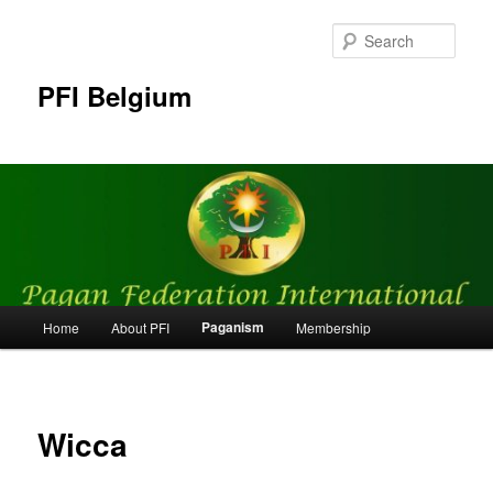
Skip
to
Sear
primary
content
PFI Belgium
Main
Paganism
Home
About PFI
Membership
menu
Wicca