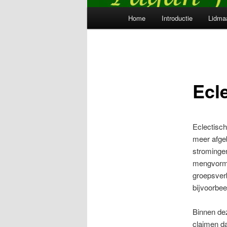
Hoofdmenu
Home
Introductie
Lidma
Ecl
Eclectisc
meer afge
stromingen
mengvormen
groepsverb
bijvoorbee
Binnen dez
claimen da