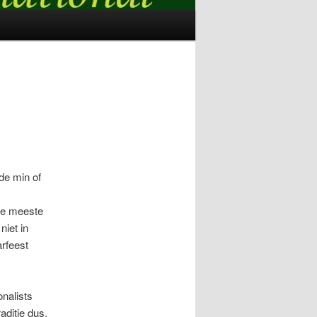
de min of
 de meeste
iet in
rfeest
onalists
aditie dus.